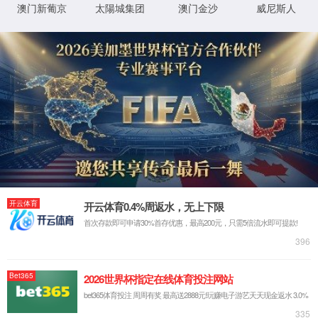
2025
09-10
热烈祝贺公司获评杭州市清廉民营企业建设典型
more
2025
09-03