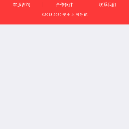
2025
06-10
汲取奋进力量|姜程钟参加江北两新党组织书记红色研学活动
more
2025
05-31
正是浴兰时节动，菖蒲酒美清尊共
more